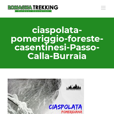
Salta
al
contenuto
ciaspolata-
pomeriggio-foreste-
casentinesi-Passo-
Calla-Burraia