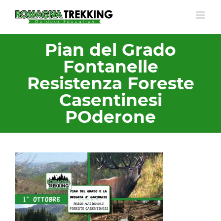
Salta
al
contenuto
Pian del Grado
Fontanelle
Resistenza Foreste
Casentinesi
POderone